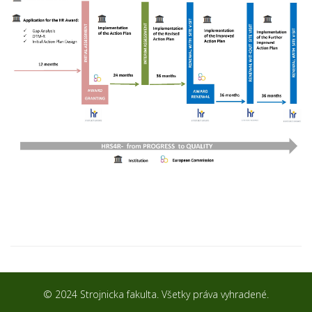
© 2024 Strojnicka fakulta. Všetky práva vyhradené.