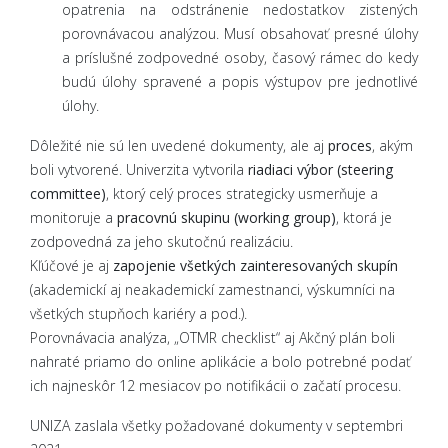
opatrenia na odstránenie nedostatkov zistených
porovnávacou analýzou. Musí obsahovať presné úlohy
a príslušné zodpovedné osoby, časový rámec do kedy
budú úlohy spravené a popis výstupov pre jednotlivé
úlohy.
Dôležité nie sú len uvedené dokumenty, ale aj
proces
, akým
boli vytvorené. Univerzita vytvorila
riadiaci výbor (steering
committee)
, ktorý celý proces strategicky usmerňuje a
monitoruje a
pracovnú skupinu (working group)
, ktorá je
zodpovedná za jeho skutočnú realizáciu.
Kľúčové je aj
zapojenie všetkých zainteresovaných skupín
(akademickí aj neakademickí zamestnanci, výskumníci na
všetkých stupňoch kariéry a pod.).
Porovnávacia analýza, „OTMR checklist“ aj Akčný plán boli
nahraté priamo do online aplikácie a bolo potrebné podať
ich najneskôr 12 mesiacov po notifikácii o začatí procesu.
UNIZA zaslala všetky požadované dokumenty v septembri