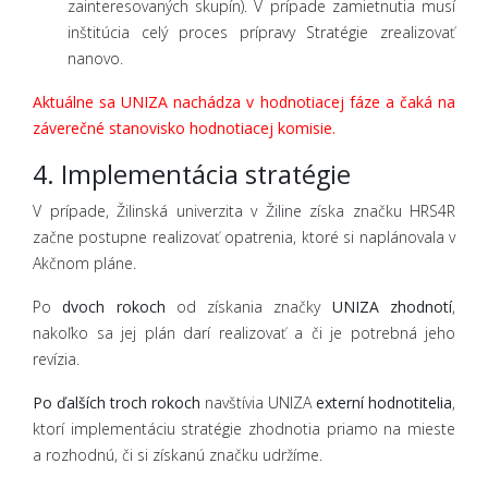
zainteresovaných skupín). V prípade zamietnutia musí
inštitúcia celý proces prípravy Stratégie zrealizovať
nanovo.
Aktuálne sa UNIZA nachádza v hodnotiacej fáze a čaká na
záverečné stanovisko hodnotiacej komisie.
4. Implementácia stratégie
V prípade, Žilinská univerzita v Žiline získa značku HRS4R
začne postupne realizovať opatrenia, ktoré si naplánovala v
Akčnom pláne.
Po
dvoch rokoch
od získania značky
UNIZA zhodnotí
,
nakoľko sa jej plán darí realizovať a či je potrebná jeho
revízia.
Po ďalších troch rokoch
navštívia UNIZA
externí hodnotitelia
,
ktorí implementáciu stratégie zhodnotia priamo na mieste
a rozhodnú, či si získanú značku udržíme.