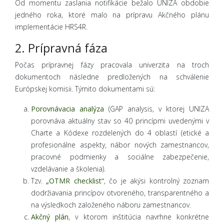
Od momentu zaslania notifikácie bežalo UNIZA obdobie
jedného roka, ktoré malo na prípravu Akčného plánu
implementácie HRS4R.
2. Prípravná fáza
Počas prípravnej fázy pracovala univerzita na troch
dokumentoch následne predložených na schválenie
Európskej komisii. Týmito dokumentami sú:
Porovnávacia analýza
(GAP analysis, v ktorej UNIZA
porovnáva aktuálny stav so 40 princípmi uvedenými v
Charte a Kódexe rozdelených do 4 oblastí (etické a
profesionálne aspekty, nábor nových zamestnancov,
pracovné podmienky a sociálne zabezpečenie,
vzdelávanie a školenia).
Tzv.
„OTMR checklist“
, čo je akýsi kontrolný zoznam
dodržiavania princípov otvoreného, transparentného a
na výsledkoch založeného náboru zamestnancov.
Akčný plán
, v ktorom inštitúcia navrhne konkrétne