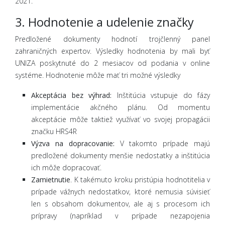
2021.
3. Hodnotenie a udelenie značky
Predložené dokumenty hodnotí trojčlenný panel
zahraničných expertov. Výsledky hodnotenia by mali byť
UNIZA poskytnuté do 2 mesiacov od podania v online
systéme. Hodnotenie môže mať tri možné výsledky
Akceptácia bez výhrad:
Inštitúcia vstupuje do fázy
implementácie akčného plánu. Od momentu
akceptácie môže taktiež využívať vo svojej propagácii
značku HRS4R
Výzva na dopracovanie:
V takomto prípade majú
predložené dokumenty menšie nedostatky a inštitúcia
ich môže dopracovať.
Zamietnutie
. K takémuto kroku pristúpia hodnotitelia v
prípade vážnych nedostatkov, ktoré nemusia súvisieť
len s obsahom dokumentov, ale aj s procesom ich
prípravy (napríklad v prípade nezapojenia