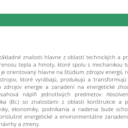
základné znalosti hlavne z oblastí technických a prí
enosu tepla a hmoty, ktoré spolu s mechanikou tu
 je orientovaný hlavne na štúdium zdrojov energií, 
trojov, ktoré vyrábajú, produkujú a transformujú
ch zdrojov energie a zariadení na energetické 
sahová náplň jednotlivých predmetov. Absolve
ka (Bc.) so znalosťami z oblasti konštrukcie a p
onomiky, ekonomiky, podnikania a riadenia bude sc
ríslušné energetické a environmentálne zariaden
 návrhy a zmeny.