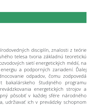
rodovedných disciplín, znalosti z teórie
hého telesa tvoria základnú teoretickú
rozvodových sietí energetických médií, na
 energiu a podporných zariadení. Ďalej
zhodnocovanie odpadov, čomu zodpovedá
nt bakalárskeho študijného programu
revádzkovania energetických strojov a
hopný pôsobiť v každej sfére národného
ia, udržiavať ich v prevádzky schopnom