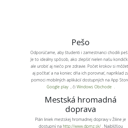
Pešo
Odporúčame, aby študenti i zamestnanci chodili peš
Je to ideálny spôsob, ako zlepšiť nielen našu kondičk
ale urobiť aj niečo pre zdravie. Počet krokov si môže
aj počítať a na koniec dňa ich porovnať, napríklad z
pomoci mobilných aplikácií dostupných na App Stor
Google play
, či
Windows Obchode
.
Mestská hromadná
doprava
Plán liniek mestskej hromadnej dopravy v Žiline je
dostupný na
http://www.dpmz.sk/
. Najbližšou