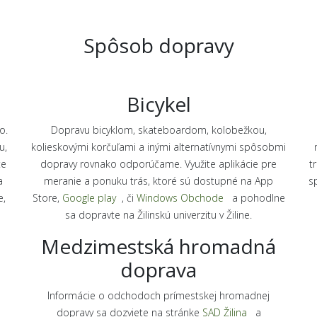
Spôsob dopravy
Bicykel
o.
Dopravu bicyklom, skateboardom, kolobežkou,
u,
kolieskovými korčuľami a inými alternatívnymi spôsobmi
te
dopravy rovnako odporúčame. Využite aplikácie pre
t
a
meranie a ponuku trás, ktoré sú dostupné na App
s
e,
Store,
Google play
, či
Windows Obchode
a pohodlne
sa dopravte na Žilinskú univerzitu v Žiline.
Medzimestská hromadná
doprava
Informácie o odchodoch prímestskej hromadnej
dopravy sa dozviete na stránke
SAD Žilina
a