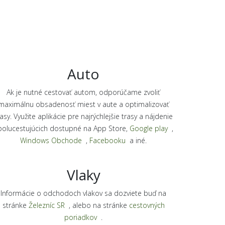
Auto
Ak je nutné cestovať autom, odporúčame zvoliť
maximálnu obsadenosť miest v aute a optimalizovať
rasy. Využite aplikácie pre najrýchlejšie trasy a nájdenie
polucestujúcich dostupné na App Store,
Google play
,
Windows Obchode
,
Facebooku
a iné.
Vlaky
Informácie o odchodoch vlakov sa dozviete buď na
stránke
Železníc SR
, alebo na stránke
cestovných
poriadkov
.