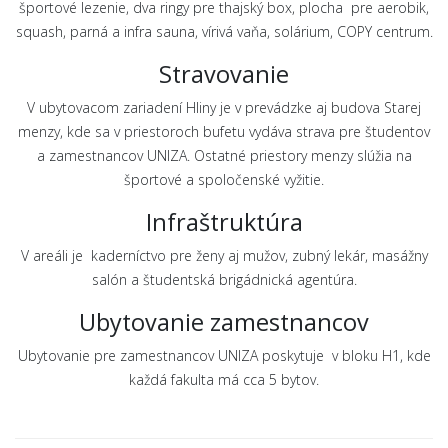
športové lezenie, dva ringy pre thajský box, plocha pre aerobik,
squash, parná a infra sauna, vírivá vaňa, solárium, COPY centrum.
Stravovanie
V ubytovacom zariadení Hliny je v prevádzke aj budova Starej
menzy, kde sa v priestoroch bufetu vydáva strava pre študentov
a zamestnancov UNIZA. Ostatné priestory menzy slúžia na
športové a spoločenské vyžitie.
Infraštruktúra
V areáli je kaderníctvo pre ženy aj mužov, zubný lekár, masážny
salón a študentská brigádnická agentúra.
Ubytovanie zamestnancov
Ubytovanie pre zamestnancov UNIZA poskytuje v bloku H1, kde
každá fakulta má cca 5 bytov.