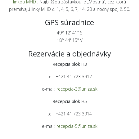
linkou MHD
. Najbližšou zástavkou je „Mostná“, cez ktorú
premávajú linky MHD č. 1, 4, 5, 6, 7, 14, 20 a nočný spoj č. 50.
GPS súradnice
49° 12' 41" S
18° 44' 15" V
Rezervácie a objednávky
Recepcia blok H3
tel.: +421 41 723 3912
e-mail:
recepcia-3@uniza.sk
Recepcia blok H5
tel.: +421 41 723 3914
e-mail:
recepcia-5@uniza.sk