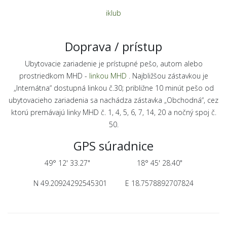
iklub
Doprava / prístup
Ubytovacie zariadenie je prístupné pešo, autom alebo
prostriedkom MHD -
linkou MHD
. Najbližšou zástavkou je
„Internátna“ dostupná linkou č.30; približne 10 minút pešo od
ubytovacieho zariadenia sa nachádza zástavka „Obchodná“, cez
ktorú premávajú linky MHD č. 1, 4, 5, 6, 7, 14, 20 a nočný spoj č.
50.
GPS súradnice
49° 12' 33.27" 18° 45' 28.40"
N 49.20924292545301 E 18.7578892707824