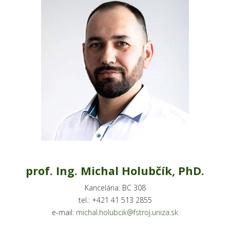
prof. Ing. Michal Holubčík, PhD.
Kancelária: BC 308
tel.: +421 41 513 2855
e-mail:
michal.holubcik@fstroj.uniza.sk