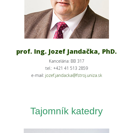
prof. Ing. Jozef Jandačka, PhD.
Kancelária: BB 317
tel.: +421 41 513 2859
e-mail:
jozef.jandacka@fstroj.uniza.sk
Tajomník katedry